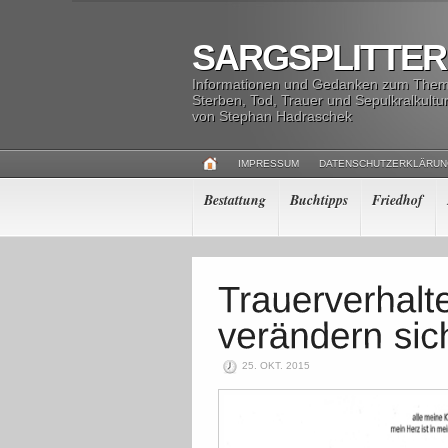
SARGSPLITTER
Informationen und Gedanken zum The
Sterben, Tod, Trauer und Sepulkralkultu
von Stephan Hadraschek
IMPRESSUM
DATENSCHUTZERKLÄRU
Bestattung
Buchtipps
Friedhof
25. OKT. 2015