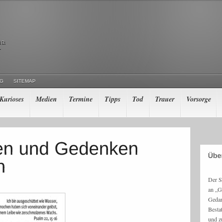
ma
r
NG
SITEMAP
Kurioses
Medien
Termine
Tipps
Tod
Trauer
Vorsorge
Der S
an „G
Gedan
Besta
und z