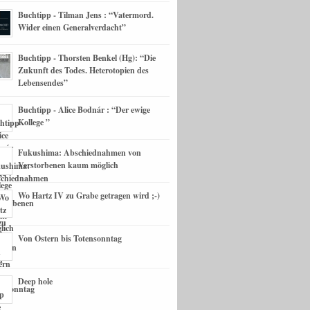
Buchtipp - Tilman Jens : “Vatermord.
Wider einen Generalverdacht”
Buchtipp - Thorsten Benkel (Hg): “Die
Zukunft des Todes. Heterotopien des
Lebensendes”
Buchtipp - Alice Bodnár : “Der ewige
Kollege ”
Fukushima: Abschiednahmen von
Verstorbenen kaum möglich
Wo Hartz IV zu Grabe getragen wird ;-)
Von Ostern bis Totensonntag
Deep hole