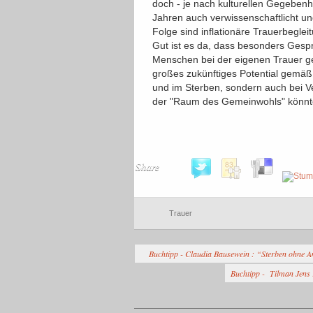
doch - je nach kulturellen Gegebenh
Jahren auch verwissenschaftlicht und 
Folge sind inflationäre Trauerbeglei
Gut ist es da, dass besonders Gesp
Menschen bei der eigenen Trauer geh
großes zukünftiges Potential gemäß
und im Sterben, sondern auch bei Ve
der "Raum des Gemeinwohls" könnte 
Share
Trauer
Buchtipp - Claudia Bausewein : “Sterben ohne An
Buchtipp - Tilman Jens :