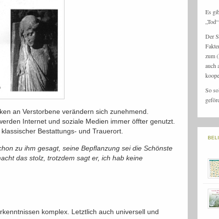
Es gi
„Tod“ 
Der S
Fakte
zum (
auch 
koope
So so
geför
nken an Verstorbene verändern sich zunehmend.
erden Internet und soziale Medien immer öffter genutzt.
klassischer Bestattungs- und Trauerort.
BEL
chon zu ihm gesagt, seine Bepflanzung sei die Schönste
ht das stolz, trotzdem sagt er, ich hab keine
rkenntnissen komplex. Letztlich auch universell und