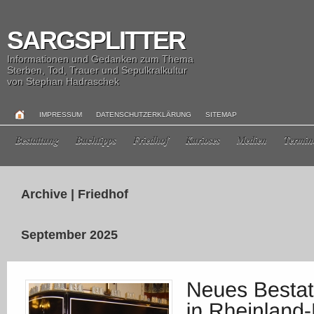
SARGSPLITTER
Informationen und Gedanken zum Thema
Sterben, Tod, Trauer und Sepulkralkultur
von Stephan Hadraschek
IMPRESSUM
DATENSCHUTZERKLÄRUNG
SITEMAP
Bestattung
Buchtipps
Friedhof
Kurioses
Medien
Termin
Archive | Friedhof
September 2025