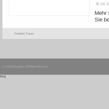
24.
Mehr S
Sie be
Friedhof
,
Trauer
© 2026 Sargsplitter. All Rights Reserved.
blog