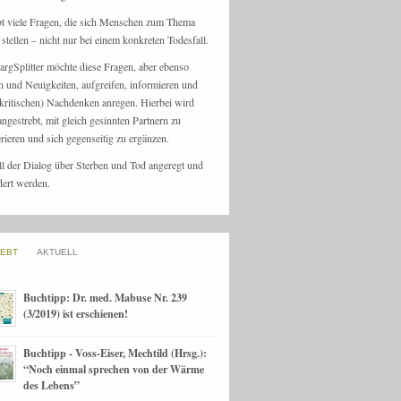
bt viele Fragen, die sich Menschen zum Thema
stellen – nicht nur bei einem konkreten Todesfall.
argSplitter möchte diese Fragen, aber ebenso
n und Neuigkeiten, aufgreifen, informieren und
kritischen) Nachdenken anregen. Hierbei wird
angestrebt, mit gleich gesinnten Partnern zu
rieren und sich gegenseitig zu ergänzen.
ll der Dialog über Sterben und Tod angeregt und
dert werden.
IEBT
AKTUELL
Buchtipp: Dr. med. Mabuse Nr. 239
(3/2019) ist erschienen!
Buchtipp - Voss-Eiser, Mechtild (Hrsg.):
“Noch einmal sprechen von der Wärme
des Lebens”