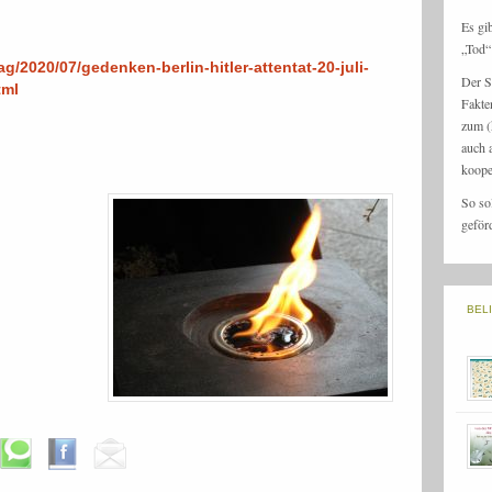
Es gi
„Tod“ 
ag/2020/07/gedenken-berlin-hitler-attentat-20-juli-
Der S
tml
Fakte
zum (
auch 
koope
So so
geför
BEL