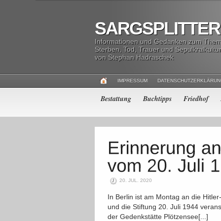
SARGSPLITTER
Informationen und Gedanken zum The
Sterben, Tod, Trauer und Sepulkralkultu
von Stephan Hadraschek
IMPRESSUM
DATENSCHUTZERKLÄRU
Bestattung
Buchtipps
Friedhof
20. JUL. 2020
In Berlin ist am Montag an die Hitle
und die Stiftung 20. Juli 1944 vera
der Gedenkstätte Plötzensee[...]