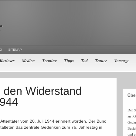
ma
r
NG
SITEMAP
Kurioses
Medien
Termine
Tipps
Tod
Trauer
Vorsorge
Der S
an „G
r-Attentäter vom 20. Juli 1944 erinnert worden. Der Bund
Gedan
nstalteten das zentrale Gedenken zum 76. Jahrestag in
Besta
und z