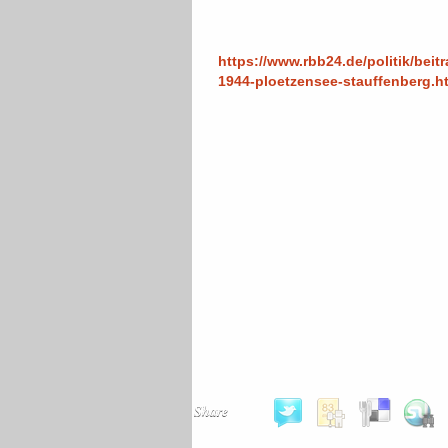
https://www.rbb24.de/politik/beitr
1944-ploetzensee-stauffenberg.h
Share