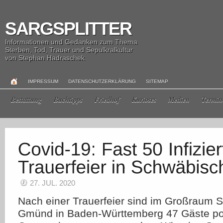
SARGSPLITTER
Informationen und Gedanken zum Thema
Sterben, Tod, Trauer und Sepulkralkultur
von Stephan Hadraschek
IMPRESSUM
DATENSCHUTZERKLÄRUNG
SITEMAP
Bestattung
Buchtipps
Friedhof
Kurioses
Medien
Termin
27. JUL. 2020
Nach einer Trauerfeier sind im Großraum 
Gmünd in Baden-Württemberg 47 Gäste pos