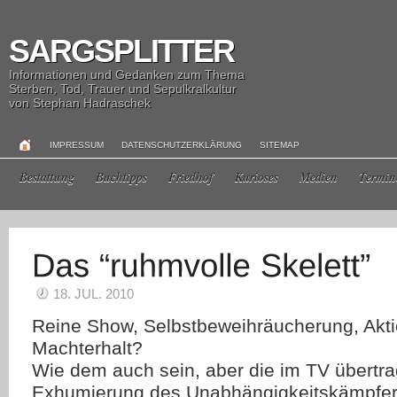
SARGSPLITTER
Informationen und Gedanken zum Thema
Sterben, Tod, Trauer und Sepulkralkultur
von Stephan Hadraschek
IMPRESSUM
DATENSCHUTZERKLÄRUNG
SITEMAP
Bestattung
Buchtipps
Friedhof
Kurioses
Medien
Termin
18. JUL. 2010
Reine Show, Selbstbeweihräucherung, Akt
Machterhalt?
Wie dem auch sein, aber die im TV übertr
Exhumierung des Unabhängigkeitskämpfers