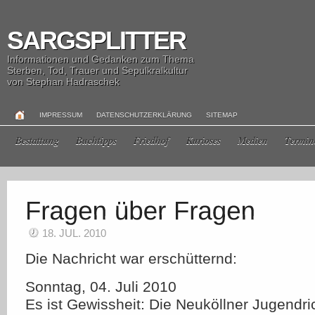
SARGSPLITTER
Informationen und Gedanken zum Thema
Sterben, Tod, Trauer und Sepulkralkultur
von Stephan Hadraschek
IMPRESSUM
DATENSCHUTZERKLÄRUNG
SITEMAP
Bestattung
Buchtipps
Friedhof
Kurioses
Medien
Termin
18. JUL. 2010
Die Nachricht war erschütternd:
Sonntag, 04. Juli 2010
Es ist Gewissheit: Die Neuköllner Jugendric