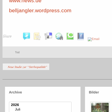
www.news.de
belljangler.wordpress.com
Share
Tod
Neue Studie zur “Sterbequalität”