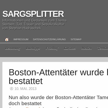
SARGSPLITTER
Informationen und Gedanken zum Thema
Sterben, Tod, Trauer und Sepulkralkultur
von Stephan Hadraschek
IMPRESSUM
DATENSCHUTZERKLÄRUNG
SITEMAP
Bestattung
Buchtipps
Friedhof
Kurioses
Medien
Termin
10. MAI. 2013
Nun also wurde der Boston-Attentäter Tam
doch bestattet