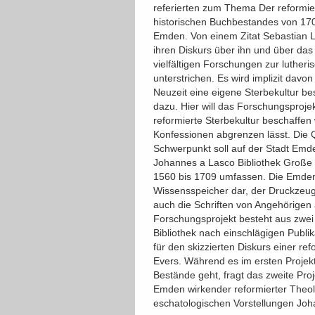
referierten zum Thema Der reformie
historischen Buchbestandes von 170
Emden. Von einem Zitat Sebastian Le
ihren Diskurs über ihn und über das
vielfältigen Forschungen zur lutheri
unterstrichen. Es wird implizit dav
Neuzeit eine eigene Sterbekultur b
dazu. Hier will das Forschungsproje
reformierte Sterbekultur beschaffen
Konfessionen abgrenzen lässt. Die Q
Schwerpunkt soll auf der Stadt Emd
Johannes a Lasco Bibliothek Große 
1560 bis 1709 umfassen. Die Emdener
Wissensspeicher dar, der Druckzeug
auch die Schriften von Angehörigen
Forschungsprojekt besteht aus zwei 
Bibliothek nach einschlägigen Publ
für den skizzierten Diskurs einer re
Evers. Während es im ersten Projekt
Bestände geht, fragt das zweite Pro
Emden wirkender reformierter Theol
eschatologischen Vorstellungen Joh