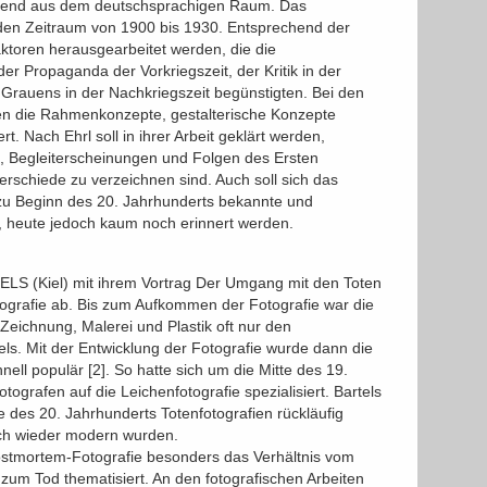
egend aus dem deutschsprachigen Raum. Das
 den Zeitraum von 1900 bis 1930. Entsprechend der
aktoren herausgearbeitet werden, die die
er Propaganda der Vorkriegszeit, der Kritik in der
 Grauens in der Nachkriegszeit begünstigten. Bei den
en die Rahmenkonzepte, gestalterische Konzepte
rt. Nach Ehrl soll in ihrer Arbeit geklärt werden,
n, Begleiterscheinungen und Folgen des Ersten
rschiede zu verzeichnen sind. Auch soll sich das
zu Beginn des 20. Jahrhunderts bekannte und
 heute jedoch kaum noch erinnert werden.
LS (Kiel) mit ihrem Vortrag Der Umgang mit den Toten
ografie ab. Bis zum Aufkommen der Fotografie war die
eichnung, Malerei und Plastik oft nur den
ls. Mit der Entwicklung der Fotografie wurde dann die
ell populär [2]. So hatte sich um die Mitte des 19.
ografen auf die Leichenfotografie spezialisiert. Bartels
te des 20. Jahrhunderts Totenfotografien rückläufig
och wieder modern wurden.
 Postmortem-Fotografie besonders das Verhältnis vom
um Tod thematisiert. An den fotografischen Arbeiten