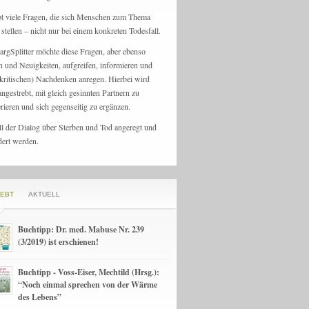
bt viele Fragen, die sich Menschen zum Thema
stellen – nicht nur bei einem konkreten Todesfall.
argSplitter möchte diese Fragen, aber ebenso
n und Neuigkeiten, aufgreifen, informieren und
kritischen) Nachdenken anregen. Hierbei wird
angestrebt, mit gleich gesinnten Partnern zu
rieren und sich gegenseitig zu ergänzen.
ll der Dialog über Sterben und Tod angeregt und
dert werden.
IEBT
AKTUELL
Buchtipp: Dr. med. Mabuse Nr. 239
(3/2019) ist erschienen!
Buchtipp - Voss-Eiser, Mechtild (Hrsg.):
“Noch einmal sprechen von der Wärme
des Lebens”