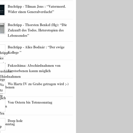
Buchtipp - Tilman Jens : “Vatermord.
Wider einen Generalverdacht”
Buchtipp - Thorsten Benkel (Hg): “Die
Zukunft des Todes. Heterotopien des
Lebensendes”
Buchtipp - Alice Bodnár : “Der ewige
Kollege ”
Fukushima: Abschiednahmen von
Verstorbenen kaum möglich
Wo Hartz IV zu Grabe getragen wird ;-)
Von Ostern bis Totensonntag
Deep hole