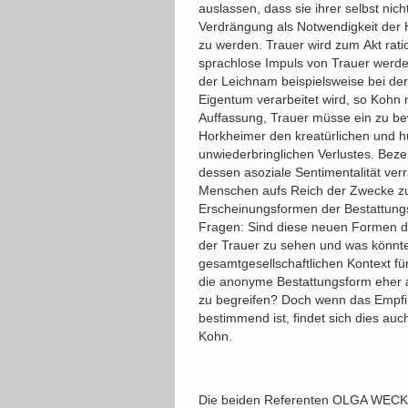
auslassen, dass sie ihrer selbst nich
Verdrängung als Notwendigkeit der Hi
zu werden. Trauer wird zum Akt rat
sprachlose Impuls von Trauer werde 
der Leichnam beispielsweise bei der
Eigentum verarbeitet wird, so Koh
Auffassung, Trauer müsse ein zu be
Horkheimer den kreatürlichen und h
unwiederbringlichen Verlustes. Bezei
dessen asoziale Sentimentalität ver
Menschen aufs Reich der Zwecke zu 
Erscheinungsformen der Bestattungs
Fragen: Sind diese neuen Formen de
der Trauer zu sehen und was könnt
gesamtgesellschaftlichen Kontext fü
die anonyme Bestattungsform eher 
zu begreifen? Doch wenn das Empfinde
bestimmend ist, findet sich dies au
Kohn.
Die beiden Referenten OLGA WE