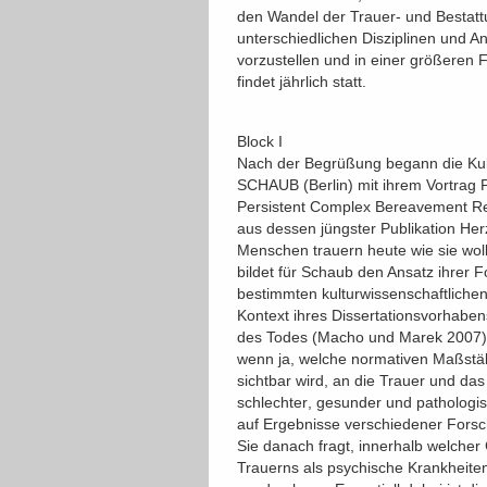
den Wandel der Trauer- und Bestattun
unterschiedlichen Disziplinen und A
vorzustellen und in einer größeren 
findet jährlich statt.
Block I
Nach der Begrüßung begann die Kul
SCHAUB (Berlin) mit ihrem Vortrag 
Persistent Complex Bereavement Re
aus dessen jüngster Publikation Herz
Menschen trauern heute wie sie woll
bildet für Schaub den Ansatz ihrer F
bestimmten kulturwissenschaftliche
Kontext ihres Dissertationsvorhaben
des Todes (Macho und Marek 2007) a
wenn ja, welche normativen Maßstäb
sichtbar wird, an die Trauer und das
schlechter, gesunder und pathol
auf Ergebnisse verschiedener Forsc
Sie danach fragt, innerhalb welcher
Trauerns als psychische Krankheiten 