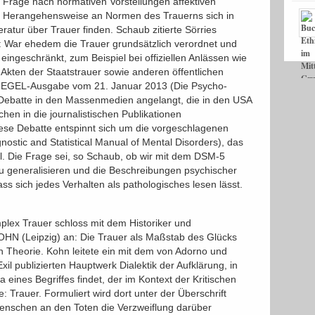
ie Frage nach normativen Vorstellungen affektiven
e Herangehensweise an Normen des Trauerns sich in
teratur über Trauer finden. Schaub zitierte Sörries
 War ehedem die Trauer grundsätzlich verordnet und
 eingeschränkt, zum Beispiel bei offiziellen Anlässen wie
Akten der Staatstrauer sowie anderen öffentlichen
SPIEGEL-Ausgabe vom 21. Januar 2013 (Die Psycho-
e Debatte in den Massenmedien angelangt, die in den USA
hen in die journalistischen Publikationen
ese Debatte entspinnt sich um die vorgeschlagenen
stic and Statistical Manual of Mental Disorders), das
l. Die Frage sei, so Schaub, ob wir mit dem DSM-5
zu generalisieren und die Beschreibungen psychischer
s sich jedes Verhalten als pathologisches lesen lässt.
ex Trauer schloss mit dem Historiker und
N (Leipzig) an: Die Trauer als Maßstab des Glücks 
en Theorie. Kohn leitete ein mit dem von Adorno und
 publizierten Hauptwerk Dialektik der Aufklärung, in
ines Begriffes findet, der im Kontext der Kritischen
: Trauer. Formuliert wird dort unter der Überschrift
Menschen an den Toten die Verzweiflung darüber