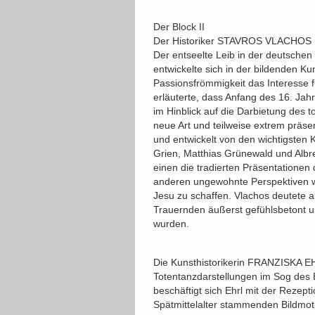
Der Block II
Der Historiker STAVROS VLACHOS (B
Der entseelte Leib in der deutsche
entwickelte sich in der bildenden K
Passionsfrömmigkeit das Interesse f
erläuterte, dass Anfang des 16. Ja
im Hinblick auf die Darbietung des t
neue Art und teilweise extrem präse
und entwickelt von den wichtigsten 
Grien, Matthias Grünewald und Albre
einen die tradierten Präsentatione
anderen ungewohnte Perspektiven w
Jesu zu schaffen. Vlachos deutete a
Trauernden äußerst gefühlsbetont un
wurden.
Die Kunsthistorikerin FRANZISKA EH
Totentanzdarstellungen im Sog des Er
beschäftigt sich Ehrl mit der Rezept
Spätmittelalter stammenden Bildmoti