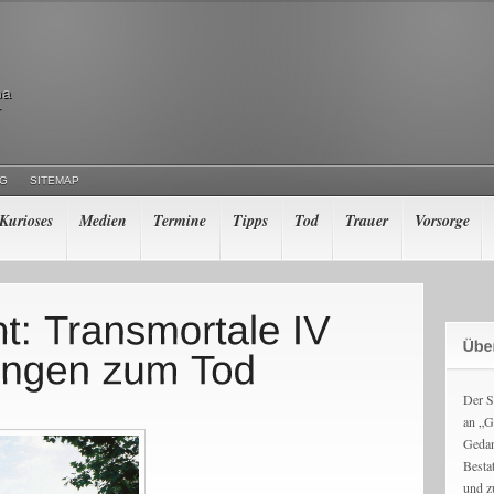
ma
r
NG
SITEMAP
Kurioses
Medien
Termine
Tipps
Tod
Trauer
Vorsorge
Der S
an „G
Gedan
Besta
und z