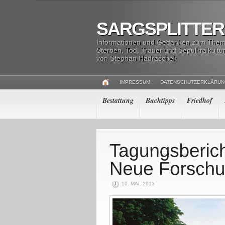
SARGSPLITTER
Informationen und Gedanken zum The
Sterben, Tod, Trauer und Sepulkralkultu
von Stephan Hadraschek
IMPRESSUM
DATENSCHUTZERKLÄRU
Bestattung
Buchtipps
Friedhof
10. MAI. 2013