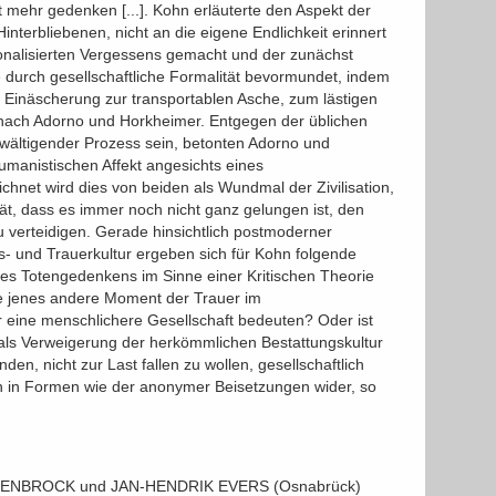
t mehr gedenken [...]. Kohn erläuterte den Aspekt der
nterbliebenen, nicht an die eigene Endlichkeit erinnert
ionalisierten Vergessens gemacht und der zunächst
durch gesellschaftliche Formalität bevormundet, indem
 Einäscherung zur transportablen Asche, zum lästigen
n nach Adorno und Horkheimer. Entgegen der üblichen
wältigender Prozess sein, betonten Adorno und
umanistischen Affekt angesichts eines
chnet wird dies von beiden als Wundmal der Zivilisation,
rät, dass es immer noch nicht ganz gelungen ist, den
verteidigen. Gerade hinsichtlich postmoderner
- und Trauerkultur ergeben sich für Kohn folgende
s Totengedenkens im Sinne einer Kritischen Theorie
e jenes andere Moment der Trauer im
r eine menschlichere Gesellschaft bedeuten? Oder ist
als Verweigerung der herkömmlichen Bestattungskultur
n, nicht zur Last fallen zu wollen, gesellschaftlich
ch in Formen wie der anonymer Beisetzungen wider, so
CKENBROCK und JAN-HENDRIK EVERS (Osnabrück)