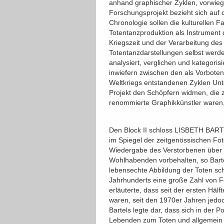
anhand graphischer Zyklen, vorwi
Forschungsprojekt bezieht sich auf
Chronologie sollen die kulturellen F
Totentanzproduktion als Instrument d
Kriegszeit und der Verarbeitung des
Totentanzdarstellungen selbst werd
analysiert, verglichen und kategorisie
inwiefern zwischen den als Vorbote
Weltkriegs entstandenen Zyklen Unte
Projekt den Schöpfern widmen, die 
renommierte Graphikkünstler waren,
Den Block II schloss LISBETH BARTE
im Spiegel der zeitgenössischen Fot
Wiedergabe des Verstorbenen über Z
Wohlhabenden vorbehalten, so Barte
lebensechte Abbildung der Toten schn
Jahrhunderts eine große Zahl von Fot
erläuterte, dass seit der ersten Hälf
waren, seit den 1970er Jahren jed
Bartels legte dar, dass sich in der
Lebenden zum Toten und allgemein z