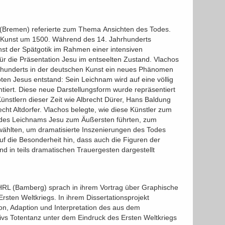
remen) referierte zum Thema Ansichten des Todes.
n Kunst um 1500. Während des 14. Jahrhunderts
unst der Spätgotik im Rahmen einer intensiven
ür die Präsentation Jesu im entseelten Zustand. Vlachos
hrhunderts in der deutschen Kunst ein neues Phänomen
oten Jesus entstand: Sein Leichnam wird auf eine völlig
ntiert. Diese neue Darstellungsform wurde repräsentiert
Künstlern dieser Zeit wie Albrecht Dürer, Hans Baldung
cht Altdorfer. Vlachos belegte, wie diese Künstler zum
n des Leichnams Jesu zum Äußersten führten, zum
ählten, um dramatisierte Inszenierungen des Todes
uf die Besonderheit hin, dass auch die Figuren der
d in teils dramatischen Trauergesten dargestellt
RL (Bamberg) sprach in ihrem Vortrag über Graphische
sten Weltkriegs. In ihrem Dissertationsprojekt
ion, Adaption und Interpretation des aus dem
vs Totentanz unter dem Eindruck des Ersten Weltkriegs