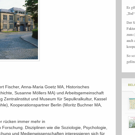
Es gi
„Tod“ 
Der S
Fakte
zum (
auch 
koope
So so
geför
BEL
ert Fischer, Anna-Maria Goetz MA, Historisches
chichte, Susanne Möllers MA) und Arbeitsgemeinschaft
g Zentralinstitut und Museum für Sepulkralkultur, Kassel
uhle), Kooperationspartner Berlin (Moritz Buchner MA,
r rücken immer mehr in
Forschung. Disziplinen wie die Soziologie, Psychologie,
chung und Medienwissenschaften interessieren sich für