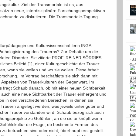
gskultur. Ziel der Transmortale ist es, aus
nsätzen neue, interdisziplinäre Forschungsperspektiven
Fachrunde zu diskutieren. Die Transmortale-Tagung
turpädagogin und Kulturwissenschaftlerin INGA
Pathologisierung des Trauerns? Zur Debatte um die
lated Disorder. Sie zitierte PROF. REINER SÖRRIES
liches Beileid [1], einer Kulturgeschichte der Trauer:
en, wann sie wollen und wo sie wollen. Diese Arbeit
orschung. Im Vortrag beschäftigte sie sich dann mit
n Aspekten von Trauerkulturen der Gegenwart. Im
s fragt Schaub danach, ob mit einer neuen Sichtbarkeit
uch eine neue Sichtbarkeit der Trauer einhergeht und
e in den verschiedenen Bereichen, in denen sie
 Trauern angelegt werden; was jeweils unter guter und
ogischer Trauer verstanden wird. Schaub bezog sich auch
hungsprojekte zu Gefühlen, an die sie anknüpft wenn
 Gefühlskultur die Frage, ob bestimmte Formen des
zu betrachten sind oder nicht, überhaupt erst gestellt