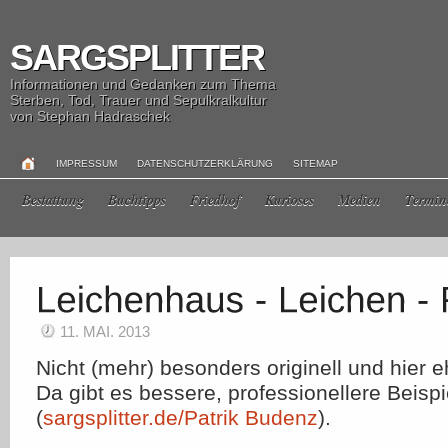
SARGSPLITTER
Informationen und Gedanken zum Thema
Sterben, Tod, Trauer und Sepulkralkultur
von Stephan Hadraschek
IMPRESSUM
DATENSCHUTZERKLÄRUNG
SITEMAP
Bestattung
Buchtipps
Friedhof
Kurioses
Medien
Termin
11. MAI. 2013
Nicht (mehr) besonders originell und hier e
Da gibt es bessere, professionellere Beispi
(
sargsplitter.de/Patrik Budenz
).