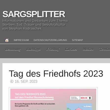
SARGSPLITTER
Informationen und Gedanken zum Thema
Sterben, Tod, Trauer und Sepulkralkultur
von Stephan Hadraschek
IMPRESSUM
DATENSCHUTZERKLÄRUNG
SITEMAP
Bestattung
Buchtipps
Friedhof
Kurioses
Medien
Termin
16. SEP. 2023