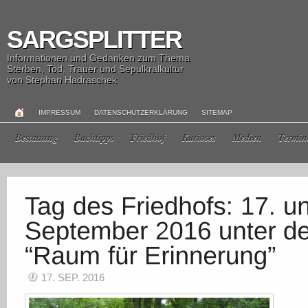
SARGSPLITTER
Informationen und Gedanken zum Thema
Sterben, Tod, Trauer und Sepulkralkultur
von Stephan Hadraschek
IMPRESSUM
DATENSCHUTZERKLÄRUNG
SITEMAP
Bestattung
Buchtipps
Friedhof
Kurioses
Medien
Termin
17. SEP. 2016