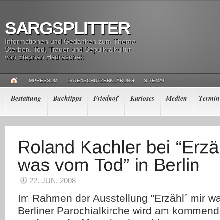
SARGSPLITTER
Informationen und Gedanken zum Thema
Sterben, Tod, Trauer und Sepulkralkultur
von Stephan Hadraschek
IMPRESSUM
DATENSCHUTZERKLÄRUNG
SITEMAP
Bestattung
Buchtipps
Friedhof
Kurioses
Medien
Termin
22. JUN. 2008
Im Rahmen der Ausstellung "Erzähl´ mir wa
Berliner Parochialkirche wird am kommen