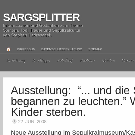
SARGSPLITTER
Informationen und Gedanken zum Thema
Sterben, Tod, Trauer und Sepulkralkultur
von Stephan Hadraschek
IMPRESSUM
DATENSCHUTZERKLÄRUNG
SITEMAP
Bestattung
Buchtipps
Friedhof
Kurioses
Medien
Termin
22. JUN. 2008
Neue Ausstellung im Sepulkralmuseum/Kas