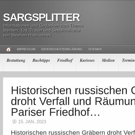
SARGSPLITTER
Informationen und Gedanken zum Thema
Sterben, Tod, Trauer und Sepulkralkultur
von Stephan Hadraschek
IMPRESSUM
DATENSCHUTZERKLÄRUNG
SITEMAP
Bestattung
Buchtipps
Friedhof
Kurioses
Medien
Termin
15. JAN. 2023
Historischen russischen Gräbern droht Ve