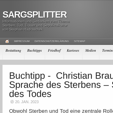
SARGSPLITTER
Informationen und Gedanken zum Thema
Sterben, Tod, Trauer und Sepulkralkultur
von Stephan Hadraschek
IMPRESSUM
DATENSCHUTZERKLÄRUNG
SITEMAP
Bestattung
Buchtipps
Friedhof
Kurioses
Medien
Termin
20. JAN. 2023
Obwohl Sterben und Tod eine zentrale Rol