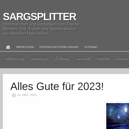
SARGSPLITTER
Informationen und Gedanken zum Thema
Sterben, Tod, Trauer und Sepulkralkultur
von Stephan Hadraschek
IMPRESSUM
DATENSCHUTZERKLÄRUNG
SITEMAP
Bestattung
Buchtipps
Friedhof
Kurioses
Medien
Termin
31. DEZ. 2022