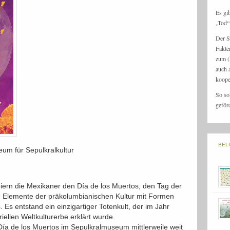
Es gi
„Tod“ 
Der S
Fakte
zum (
auch 
koope
So so
geför
BEL
um für Sepulkralkultur
ern die Mexikaner den Día de los Muertos, den Tag der
ch Elemente der präkolumbianischen Kultur mit Formen
 Es entstand ein einzigartiger Totenkult, der im Jahr
llen Weltkulturerbe erklärt wurde.
r Día de los Muertos im Sepulkralmuseum mittlerweile weit