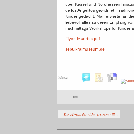
über Kassel und Nordhessen hinaus.
de los Angelitos gewidmet. Traditi
Kinder gedacht. Man erwartet an di
liebevoll alles zu deren Empfang vo
nachmittags Workshops für Kinder an
Flyer_Muertos.pdf
sepulkralmuseum.de
Share
Tod
Der Mönch, der nicht verwesen will…