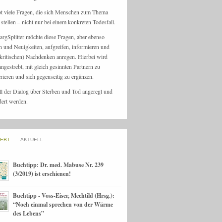
bt viele Fragen, die sich Menschen zum Thema
stellen – nicht nur bei einem konkreten Todesfall.
argSplitter möchte diese Fragen, aber ebenso
n und Neuigkeiten, aufgreifen, informieren und
kritischen) Nachdenken anregen. Hierbei wird
angestrebt, mit gleich gesinnten Partnern zu
rieren und sich gegenseitig zu ergänzen.
ll der Dialog über Sterben und Tod angeregt und
dert werden.
IEBT
AKTUELL
Buchtipp: Dr. med. Mabuse Nr. 239
(3/2019) ist erschienen!
Buchtipp - Voss-Eiser, Mechtild (Hrsg.):
“Noch einmal sprechen von der Wärme
des Lebens”