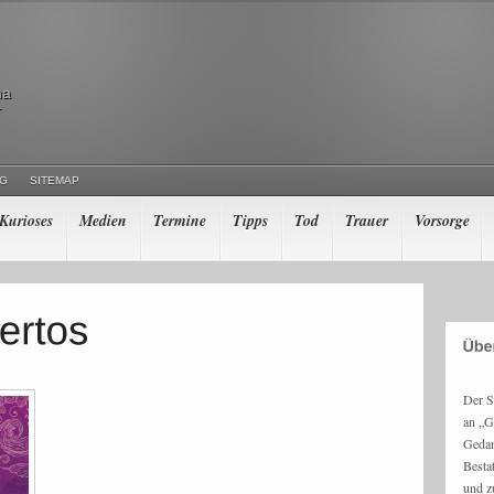
ma
r
NG
SITEMAP
Kurioses
Medien
Termine
Tipps
Tod
Trauer
Vorsorge
Der S
an „G
Gedan
Besta
und z