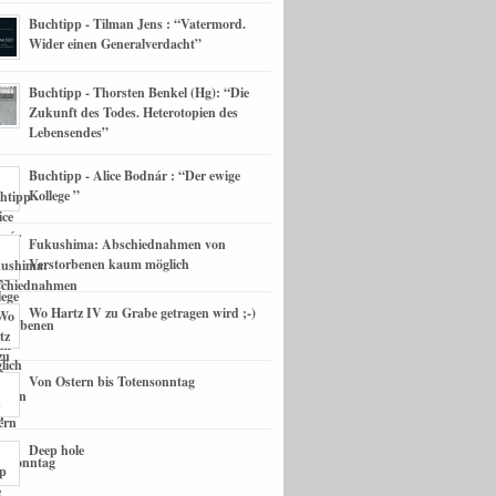
Buchtipp - Tilman Jens : “Vatermord.
Wider einen Generalverdacht”
Buchtipp - Thorsten Benkel (Hg): “Die
Zukunft des Todes. Heterotopien des
Lebensendes”
Buchtipp - Alice Bodnár : “Der ewige
Kollege ”
Fukushima: Abschiednahmen von
Verstorbenen kaum möglich
Wo Hartz IV zu Grabe getragen wird ;-)
Von Ostern bis Totensonntag
Deep hole