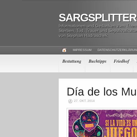
SARGSPLITTER
Informationen und Gedanken zum The
Sterben, Tod, Trauer und Sepulkralkultu
von Stephan Hadraschek
IMPRESSUM
DATENSCHUTZERKLÄRU
Bestattung
Buchtipps
Friedhof
27. OKT. 2014