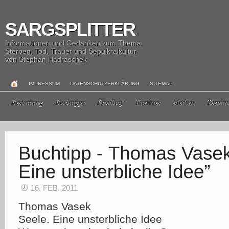
SARGSPLITTER
Informationen und Gedanken zum Thema
Sterben, Tod, Trauer und Sepulkralkultur
von Stephan Hadraschek
IMPRESSUM
DATENSCHUTZERKLÄRUNG
SITEMAP
Bestattung
Buchtipps
Friedhof
Kurioses
Medien
Termin
16. FEB. 2011
Thomas Vasek
Seele. Eine unsterbliche Idee