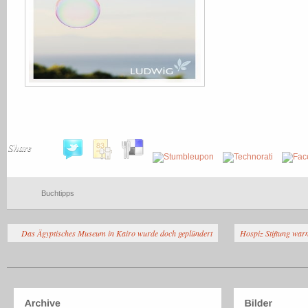
Share
Buchtipps
Das Ägyptisches Museum in Kairo wurde doch geplündert
Hospiz Stiftung war