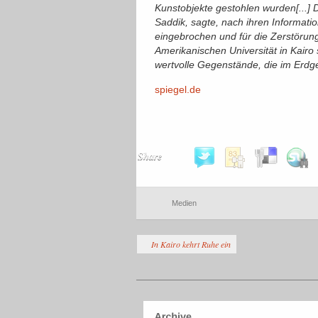
Kunstobjekte gestohlen wurden[...] 
Saddik, sagte, nach ihren Informat
eingebrochen und für die Zerstörung
Amerikanischen Universität in Kairo
wertvolle Gegenstände, die im Erdge
spiegel.de
Share
Medien
In Kairo kehrt Ruhe ein