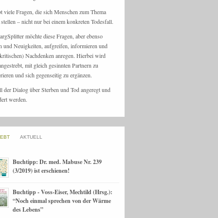
bt viele Fragen, die sich Menschen zum Thema
stellen – nicht nur bei einem konkreten Todesfall.
argSplitter möchte diese Fragen, aber ebenso
n und Neuigkeiten, aufgreifen, informieren und
kritischen) Nachdenken anregen. Hierbei wird
angestrebt, mit gleich gesinnten Partnern zu
rieren und sich gegenseitig zu ergänzen.
ll der Dialog über Sterben und Tod angeregt und
dert werden.
IEBT
AKTUELL
Buchtipp: Dr. med. Mabuse Nr. 239
(3/2019) ist erschienen!
Buchtipp - Voss-Eiser, Mechtild (Hrsg.):
“Noch einmal sprechen von der Wärme
des Lebens”