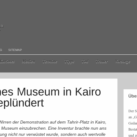
ma
r
NG
SITEMAP
Kurioses
Medien
Termine
Tipps
Tod
Trauer
Vorsorge
Der S
an „G
irren der Demonstration auf dem Tahrir-Platz in Kairo,
Gedan
 Museum einzubrechen. Eine Inventur brachte nun ans
Besta
ung nicht nur verwüstet wurde, sondern auch wertvolle
und z