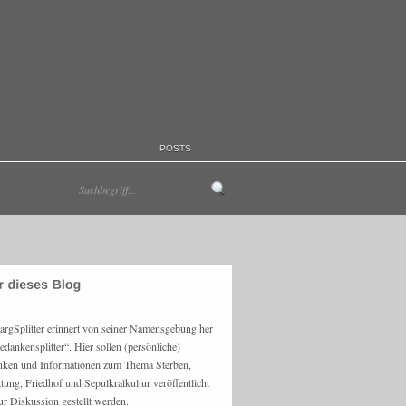
POSTS
argSplitter erinnert von seiner Namensgebung her
edankensplitter“. Hier sollen (persönliche)
ken und Informationen zum Thema Sterben,
ttung, Friedhof und Sepulkralkultur veröffentlicht
ur Diskussion gestellt werden.