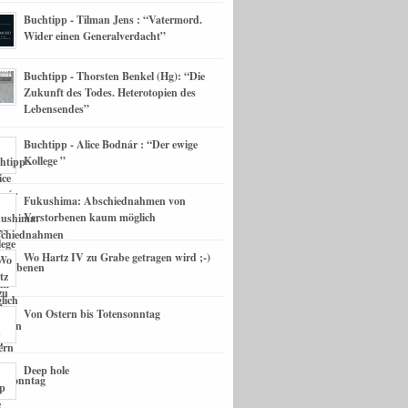
Buchtipp - Tilman Jens : “Vatermord.
Wider einen Generalverdacht”
Buchtipp - Thorsten Benkel (Hg): “Die
Zukunft des Todes. Heterotopien des
Lebensendes”
Buchtipp - Alice Bodnár : “Der ewige
Kollege ”
Fukushima: Abschiednahmen von
Verstorbenen kaum möglich
Wo Hartz IV zu Grabe getragen wird ;-)
Von Ostern bis Totensonntag
Deep hole