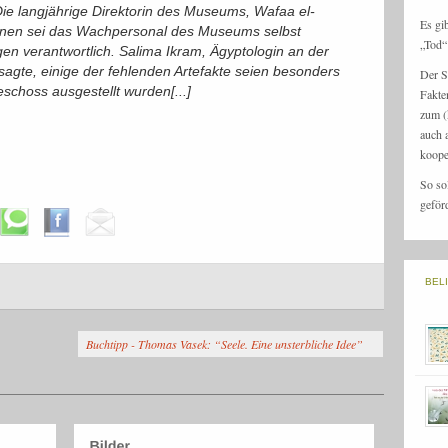
Die langjährige Direktorin des Museums, Wafaa el-
Es gi
ionen sei das Wachpersonal des Museums selbst
„Tod“ 
en verantwortlich. Salima Ikram, Ägyptologin an der
 sagte, einige der fehlenden Artefakte seien besonders
Der S
schoss ausgestellt wurden[...]
Fakte
zum (
auch 
koope
So so
geför
BEL
Buchtipp - Thomas Vasek: “Seele. Eine unsterbliche Idee”