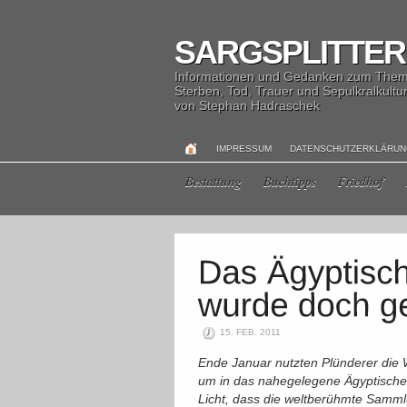
SARGSPLITTER
Informationen und Gedanken zum The
Sterben, Tod, Trauer und Sepulkralkultu
von Stephan Hadraschek
IMPRESSUM
DATENSCHUTZERKLÄRU
Bestattung
Buchtipps
Friedhof
15. FEB. 2011
Ende Januar nutzten Plünderer die W
um in das nahegelegene Ägyptische
Licht, dass die weltberühmte Samml