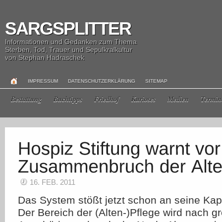
SARGSPLITTER
Informationen und Gedanken zum Thema
Sterben, Tod, Trauer und Sepulkralkultur
von Stephan Hadraschek
IMPRESSUM
DATENSCHUTZERKLÄRUNG
SITEMAP
Bestattung
Buchtipps
Friedhof
Kurioses
Medien
Termin
16. FEB. 2011
Das System stößt jetzt schon an seine Kap
Der Bereich der (Alten-)Pflege wird nach g