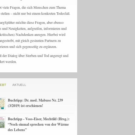
bt viele Fragen, die sich Menschen zum Thema
stellen – nicht nur bei einem konkreten Todesfall.
argSplitter möchte diese Fragen, aber ebenso
n und Neuigkeiten, aufgreifen, informieren und
kritischen) Nachdenken anregen. Hierbei wird
angestrebt, mit gleich gesinnten Partnern zu
rieren und sich gegenseitig zu ergänzen.
ll der Dialog über Sterben und Tod angeregt und
dert werden.
IEBT
AKTUELL
Buchtipp: Dr. med. Mabuse Nr. 239
(3/2019) ist erschienen!
Buchtipp - Voss-Eiser, Mechtild (Hrsg.):
“Noch einmal sprechen von der Wärme
des Lebens”