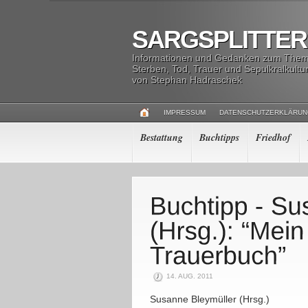
SARGSPLITTER
Informationen und Gedanken zum The
Sterben, Tod, Trauer und Sepulkralkultu
von Stephan Hadraschek
IMPRESSUM
DATENSCHUTZERKLÄRU
Bestattung
Buchtipps
Friedhof
14. AUG. 2011
Susanne Bleymüller (Hrsg.)