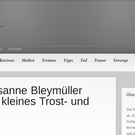
ma
r
NG
SITEMAP
Kurioses
Medien
Termine
Tipps
Tod
Trauer
Vorsorge
Der S
an „G
Gedan
Besta
und z