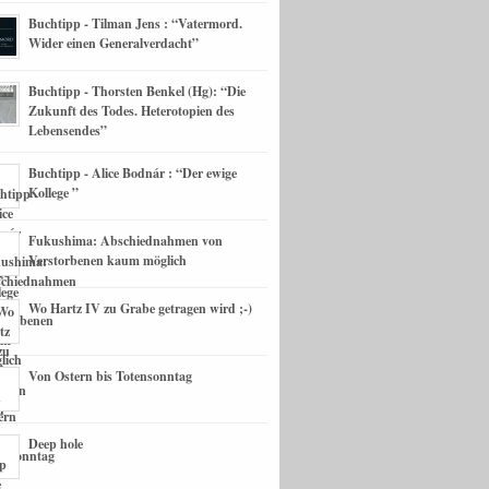
Buchtipp - Tilman Jens : “Vatermord.
Wider einen Generalverdacht”
Buchtipp - Thorsten Benkel (Hg): “Die
Zukunft des Todes. Heterotopien des
Lebensendes”
Buchtipp - Alice Bodnár : “Der ewige
Kollege ”
Fukushima: Abschiednahmen von
Verstorbenen kaum möglich
Wo Hartz IV zu Grabe getragen wird ;-)
Von Ostern bis Totensonntag
Deep hole