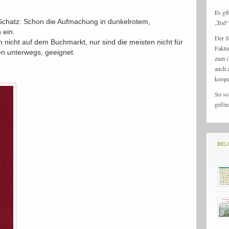
Es gi
n Schatz: Schon die Aufmachung in dunkelrotem,
„Tod“ 
 ein.
Der S
h nicht auf dem Buchmarkt, nur sind die meisten nicht für
Fakte
n unterwegs, geeignet.
zum (
auch 
koope
So so
geför
BEL