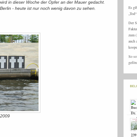
wird in dieser Woche der Opfer an der Mauer gedacht.
Es gi
erlin - heute ist nur noch wenig davon zu sehen.
„Tod“ 
Der S
Fakte
zum (
auch 
koope
So so
geför
BEL
 2009