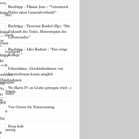
Buchtipp - Tilman Jens : “Vatermord.
Wider einen Generalverdacht”
Buchtipp - Thorsten Benkel (Hg): “Die
Zukunft des Todes. Heterotopien des
Lebensendes”
Buchtipp - Alice Bodnár : “Der ewige
Kollege ”
Fukushima: Abschiednahmen von
Verstorbenen kaum möglich
Wo Hartz IV zu Grabe getragen wird ;-)
Von Ostern bis Totensonntag
Deep hole