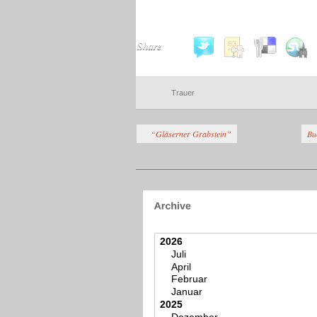
Share
Trauer
“Gläserner Grabstein”
Bu