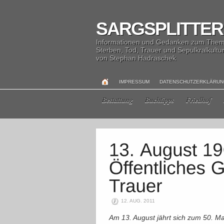
SARGSPLITTER
Informationen und Gedanken zum The
Sterben, Tod, Trauer und Sepulkralkultu
von Stephan Hadraschek
IMPRESSUM
DATENSCHUTZERKLÄRU
Bestattung
Buchtipps
Friedhof
12. AUG. 2011
Am 13. August jährt sich zum 50. Ma