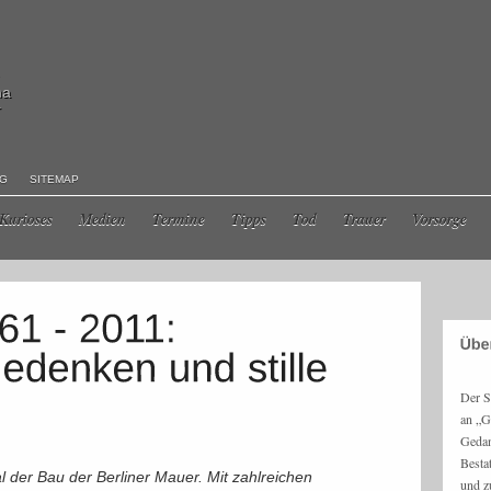
ma
r
NG
SITEMAP
Kurioses
Medien
Termine
Tipps
Tod
Trauer
Vorsorge
Der S
an „G
Gedan
Besta
l der Bau der Berliner Mauer. Mit zahlreichen
und z