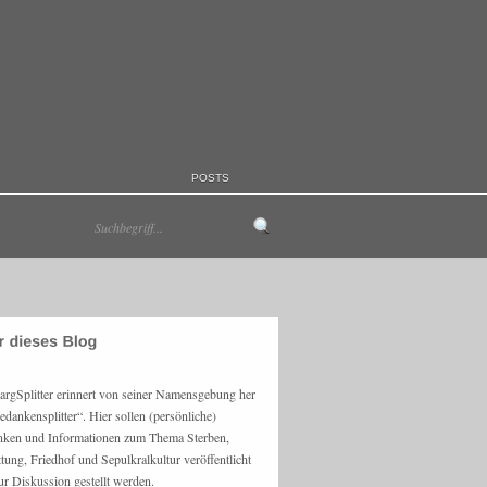
POSTS
argSplitter erinnert von seiner Namensgebung her
edankensplitter“. Hier sollen (persönliche)
ken und Informationen zum Thema Sterben,
ttung, Friedhof und Sepulkralkultur veröffentlicht
ur Diskussion gestellt werden.