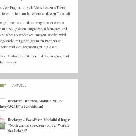
bt viele Fragen, die sich Menschen zum Thema
stellen – nicht nur bei einem konkreten Todesfall.
argSplitter möchte diese Fragen, aber ebenso
n und Neuigkeiten, aufgreifen, informieren und
kritischen) Nachdenken anregen. Hierbei wird
angestrebt, mit gleich gesinnten Partnern zu
rieren und sich gegenseitig zu ergänzen.
ll der Dialog über Sterben und Tod angeregt und
dert werden.
IEBT
AKTUELL
Buchtipp: Dr. med. Mabuse Nr. 239
(3/2019) ist erschienen!
Buchtipp - Voss-Eiser, Mechtild (Hrsg.):
“Noch einmal sprechen von der Wärme
des Lebens”