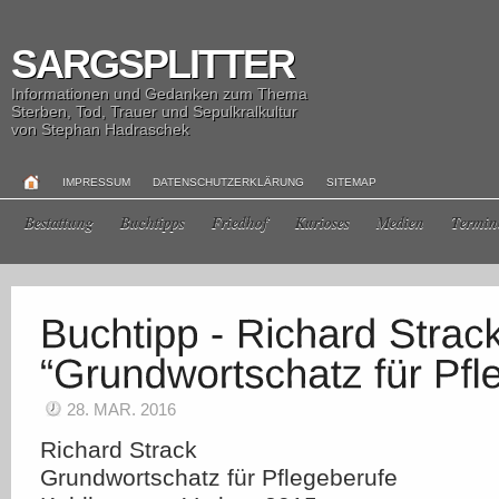
SARGSPLITTER
Informationen und Gedanken zum Thema
Sterben, Tod, Trauer und Sepulkralkultur
von Stephan Hadraschek
IMPRESSUM
DATENSCHUTZERKLÄRUNG
SITEMAP
Bestattung
Buchtipps
Friedhof
Kurioses
Medien
Termin
28. MAR. 2016
Richard Strack
Grundwortschatz für Pflegeberufe