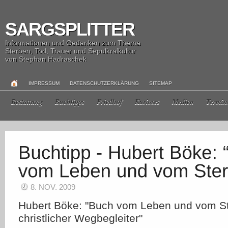
SARGSPLITTER
Informationen und Gedanken zum Thema
Sterben, Tod, Trauer und Sepulkralkultur
von Stephan Hadraschek
IMPRESSUM
DATENSCHUTZERKLÄRUNG
SITEMAP
Bestattung
Buchtipps
Friedhof
Kurioses
Medien
Termin
8. NOV. 2009
Hubert Böke: "Buch vom Leben und vom St
christlicher Wegbegleiter"