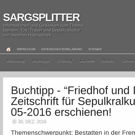
SARGSPLITTER
Informationen und Gedanken zum Thema
Sterben, Tod, Trauer und Sepulkralkultur
von Stephan Hadraschek
IMPRESSUM
DATENSCHUTZERKLÄRUNG
SITEMAP
Bestattung
Buchtipps
Friedhof
Kurioses
Medien
Termin
30. DEZ. 2016
Themenschwerpunkt: Bestatten in der Fre