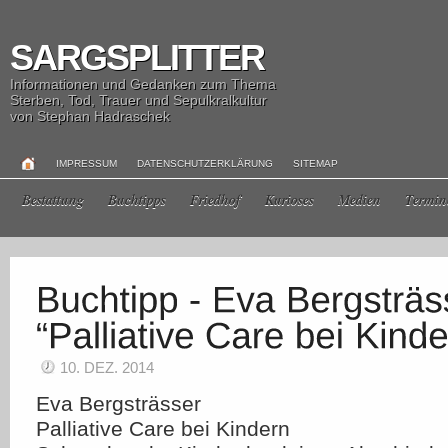
SARGSPLITTER
Informationen und Gedanken zum Thema
Sterben, Tod, Trauer und Sepulkralkultur
von Stephan Hadraschek
IMPRESSUM
DATENSCHUTZERKLÄRUNG
SITEMAP
Bestattung
Buchtipps
Friedhof
Kurioses
Medien
Termin
10. DEZ. 2014
Eva Bergsträsser
Palliative Care bei Kindern