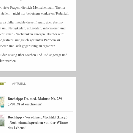
bt viele Fragen, die sich Menschen zum Thema
stellen – nicht nur bei einem konkreten Todesfall.
argSplitter möchte diese Fragen, aber ebenso
n und Neuigkeiten, aufgreifen, informieren und
kritischen) Nachdenken anregen. Hierbei wird
angestrebt, mit gleich gesinnten Partnern zu
rieren und sich gegenseitig zu ergänzen.
ll der Dialog über Sterben und Tod angeregt und
dert werden.
IEBT
AKTUELL
Buchtipp: Dr. med. Mabuse Nr. 239
(3/2019) ist erschienen!
Buchtipp - Voss-Eiser, Mechtild (Hrsg.):
“Noch einmal sprechen von der Wärme
des Lebens”