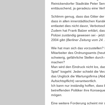
Reinickendorfer Stadträte Peter Sen
enttäuschend, ja geradezu eine Ve
Schlimm genug, dass das Gitter der
dass in allen innerstädtischen Kanä
entlastet dies nicht davor, Verbotssc
Zudem hat Frank Balzer erklärt, da
Polizei zuständig gewesen sei - jet
2004 gibt (
Berliner Zeitung vom 24. 
Wie hat man sich das vorzustellen? 
Mitarbeiter des Ordnungsamts (heut
schwierig, gefährliche Stellen durch
machen?
Man wird den Eindruck nicht los, da
Spiel" losgeht: Jeder schiebt die Ve
das Unglück die Wartungsfirma (Abd
Aufsichtspflicht) verantwortlich.
Ich kann nur inständig hoffen, dass b
betreffenden Politiker ihre Konseq
mögen.
Eine weitere Forderung scheint mir 