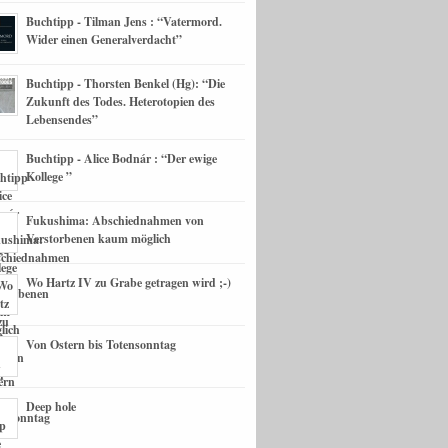
Buchtipp - Tilman Jens : “Vatermord.
Wider einen Generalverdacht”
Buchtipp - Thorsten Benkel (Hg): “Die
Zukunft des Todes. Heterotopien des
Lebensendes”
Buchtipp - Alice Bodnár : “Der ewige
Kollege ”
Fukushima: Abschiednahmen von
Verstorbenen kaum möglich
Wo Hartz IV zu Grabe getragen wird ;-)
Von Ostern bis Totensonntag
Deep hole