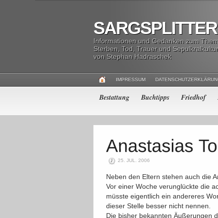
SARGSPLITTER
Informationen und Gedanken zum The
Sterben, Tod, Trauer und Sepulkralkultu
von Stephan Hadraschek
IMPRESSUM
DATENSCHUTZERKLÄRU
Bestattung
Buchtipps
Friedhof
25. JUL. 2006
Neben den Eltern stehen auch die 
Vor einer Woche verunglückte die a
müsste eigentlich ein andereres Wor
dieser Stelle besser nicht nennen.
Die bisher bekannten Äußerungen de