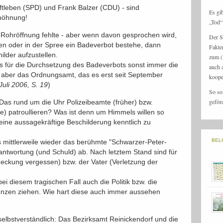
ftleben (SPD) und Frank Balzer (CDU) - sind
Es gi
rhöhnung!
„Tod“ 
 Rohröffnung fehlte - aber wenn davon gesprochen wird,
Der S
len oder in der Spree ein Badeverbot bestehe, dann
Fakte
hilder aufzustellen.
zum (
ss für die Durchsetzung des Badeverbots sonst immer die
auch 
zt aber das Ordnungsamt, das es erst seit September
koope
Juli 2006, S. 19
)
So so
geför
Das rund um die Uhr Polizeibeamte (früher) bzw.
e) patroullieren? Was ist denn um Himmels willen so
 eine aussagekräftige Beschilderung kenntlich zu
BEL
s mittlerweile wieder das berühmte "Schwarzer-Peter-
rantwortung (und Schuld) ab. Nach letztem Stand sind für
eckung vergessen) bzw. der Vater (Verletzung der
ei diesem tragischen Fall auch die Politik bzw. die
uenzen ziehen. Wie hart diese auch immer aussehen
selbstverständlich: Das Bezirksamt Reinickendorf und die