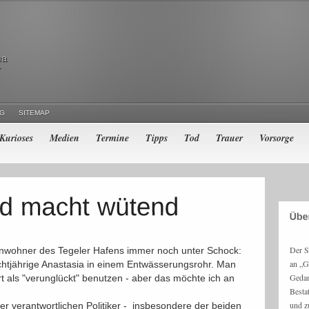
ma
r
NG
SITEMAP
Kurioses
Medien
Termine
Tipps
Tod
Trauer
Vorsorge
Der S
Anwohner des Tegeler Hafens immer noch unter Schock:
an „G
chtjährige Anastasia in einem Entwässerungsrohr. Man
Gedan
t als "verunglückt" benutzen - aber das möchte ich an
Besta
und z
r verantwortlichen Politiker - insbesondere der beiden