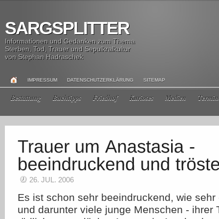
SARGSPLITTER
Informationen und Gedanken zum Thema
Sterben, Tod, Trauer und Sepulkralkultur
von Stephan Hadraschek
IMPRESSUM
DATENSCHUTZERKLÄRUNG
SITEMAP
Bestattung
Buchtipps
Friedhof
Kurioses
Medien
Termin
26. JUL. 2006
Es ist schon sehr beeindruckend, wie sehr
und darunter viele junge Menschen - ihrer 