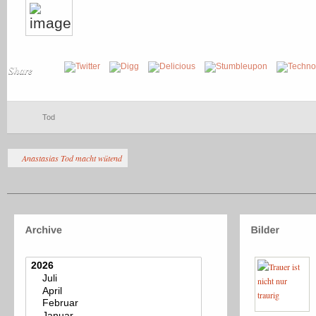
Share
Tod
Anastasias Tod macht wütend