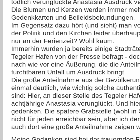
tödlich verunglückte Anastasia Ausdruck ve
Die Blumen und Kerzen werden immer meh
Gedenkkarten und Beileidsbekundungen.
Im Gegensatz dazu hört (und sieht) man vo
der Politik und den Kirchen leider überhaup
nur an der Ferienzeit? Wohl kaum.
Immerhin wurden ja bereits einige Stadträt
Tegeler Hafen von der Presse befragt - do
nach wie vor eine Äußerung, die die Ante
furchtbaren Unfall um Ausdruck bringt!
Die große Anteilnahme aus der Bevölkeru
einmal deutlich, wie wichtig solche authen
sind: Hier, an dieser Stelle des Tegeler Haf
achtjährige Anastasia verunglückt. Und hier
gedenken. Die spätere Grabstelle (wohl in 
nicht für jeden erreichbar sein, aber ich de
auch dort eine große Anteilnahme zeigen w
Meine Gedanken sind bei der trauernden Fa