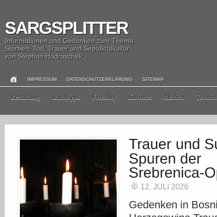
SARGSPLITTER
Informationen und Gedanken zum Thema
Sterben, Tod, Trauer und Sepulkralkultur
von Stephan Hadraschek
IMPRESSUM
DATENSCHUTZERKLÄRUNG
SITEMAP
Bestattung
Buchtipps
Friedhof
Kurioses
Medien
Termin
12. JULI 2026
Gedenken in Bosn