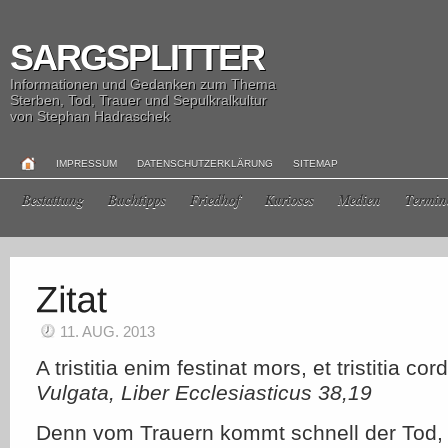
SARGSPLITTER
Informationen und Gedanken zum Thema
Sterben, Tod, Trauer und Sepulkralkultur
von Stephan Hadraschek
IMPRESSUM
DATENSCHUTZERKLÄRUNG
SITEMAP
Bestattung
Buchtipps
Friedhof
Kurioses
Medien
Termin
11. AUG. 2013
A tristitia enim festinat mors, et tristitia cord
Vulgata, Liber Ecclesiasticus 38,19
Denn vom Trauern kommt schnell der Tod, 