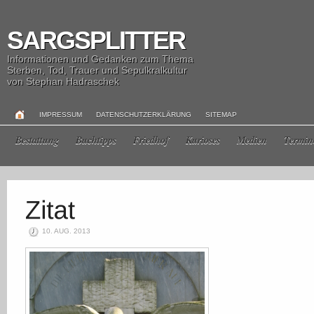
SARGSPLITTER
Informationen und Gedanken zum Thema
Sterben, Tod, Trauer und Sepulkralkultur
von Stephan Hadraschek
IMPRESSUM
DATENSCHUTZERKLÄRUNG
SITEMAP
Bestattung
Buchtipps
Friedhof
Kurioses
Medien
Termin
10. AUG. 2013