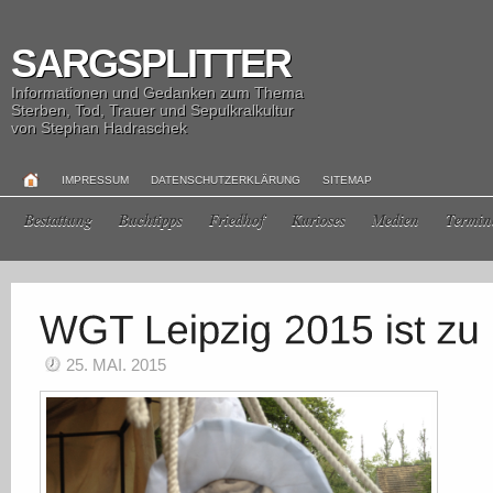
SARGSPLITTER
Informationen und Gedanken zum Thema
Sterben, Tod, Trauer und Sepulkralkultur
von Stephan Hadraschek
IMPRESSUM
DATENSCHUTZERKLÄRUNG
SITEMAP
Bestattung
Buchtipps
Friedhof
Kurioses
Medien
Termin
25. MAI. 2015