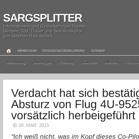
SARGSPLITTER
Informationen und Gedanken zum Thema
Sterben, Tod, Trauer und Sepulkralkultur
von Stephan Hadraschek
IMPRESSUM
DATENSCHUTZERKLÄRUNG
SITEMAP
Bestattung
Buchtipps
Friedhof
Kurioses
Medien
Termin
26. MAR. 2015
"Ich weiß nicht, was im Kopf dieses Co-Pi