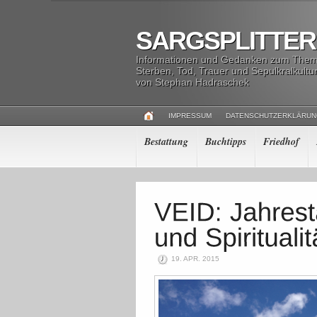
SARGSPLITTER
Informationen und Gedanken zum The
Sterben, Tod, Trauer und Sepulkralkultu
von Stephan Hadraschek
IMPRESSUM
DATENSCHUTZERKLÄRU
Bestattung
Buchtipps
Friedhof
19. APR. 2015