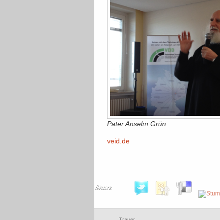
Pater Anselm Grün
veid.de
Share
Trauer