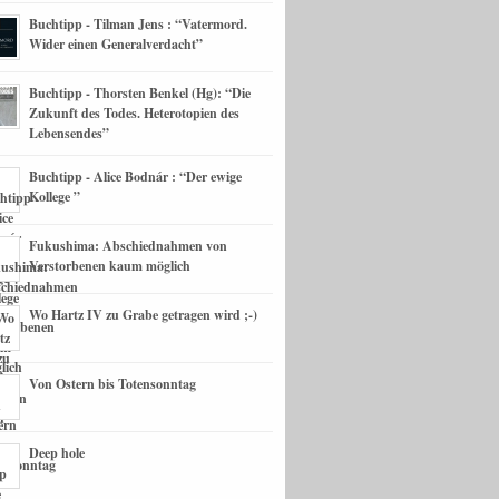
Buchtipp - Tilman Jens : “Vatermord.
Wider einen Generalverdacht”
Buchtipp - Thorsten Benkel (Hg): “Die
Zukunft des Todes. Heterotopien des
Lebensendes”
Buchtipp - Alice Bodnár : “Der ewige
Kollege ”
Fukushima: Abschiednahmen von
Verstorbenen kaum möglich
Wo Hartz IV zu Grabe getragen wird ;-)
Von Ostern bis Totensonntag
Deep hole