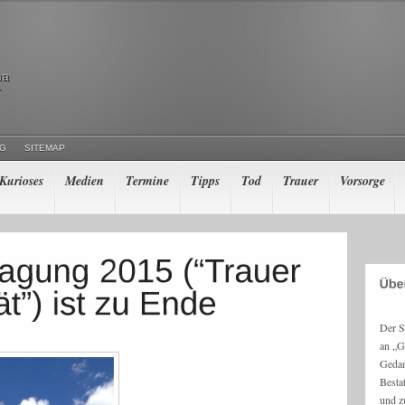
ma
r
NG
SITEMAP
Kurioses
Medien
Termine
Tipps
Tod
Trauer
Vorsorge
Der S
an „G
Gedan
Besta
und z