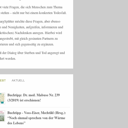
bt viele Fragen, die sich Menschen zum Thema
stellen – nicht nur bei einem konkreten Todesfall.
argSplitter möchte diese Fragen, aber ebenso
n und Neuigkeiten, aufgreifen, informieren und
kritischen) Nachdenken anregen. Hierbei wird
angestrebt, mit gleich gesinnten Partnern zu
rieren und sich gegenseitig zu ergänzen.
ll der Dialog über Sterben und Tod angeregt und
dert werden.
IEBT
AKTUELL
Buchtipp: Dr. med. Mabuse Nr. 239
(3/2019) ist erschienen!
Buchtipp - Voss-Eiser, Mechtild (Hrsg.):
“Noch einmal sprechen von der Wärme
des Lebens”