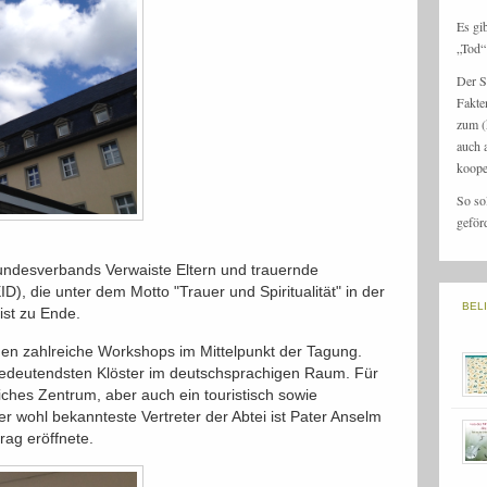
Es gi
„Tod“ 
Der S
Fakte
zum (
auch 
koope
So so
geför
undesverbands Verwaiste Eltern und trauernde
D), die unter dem Motto "Trauer und Spiritualität" in der
BEL
ist zu Ende.
en zahlreiche Workshops im Mittelpunkt der Tagung.
 bedeutendsten Klöster im deutschsprachigen Raum. Für
liches Zentrum, aber auch ein touristisch sowie
er wohl bekannteste Vertreter der Abtei ist Pater Anselm
rag eröffnete.