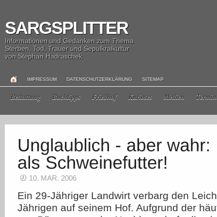
SARGSPLITTER
Informationen und Gedanken zum Thema
Sterben, Tod, Trauer und Sepulkralkultur
von Stephan Hadraschek
IMPRESSUM
DATENSCHUTZERKLÄRUNG
SITEMAP
Bestattung
Buchtipps
Friedhof
Kurioses
Medien
Termin
10. MAR. 2006
Ein 29-Jähriger Landwirt verbarg den Leic
Jährigen auf seinem Hof. Aufgrund der hä