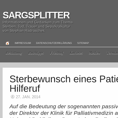
SARGSPLITTER
Informationen und Gedanken zum Thema
Sterben, Tod, Trauer und Sepulkralkultur
von Stephan Hadraschek
IMPRESSUM
DATENSCHUTZERKLÄRUNG
SITEMAP
Bestattung
Buchtipps
Friedhof
Kurioses
Medien
Termin
27. JAN. 2014
Auf die Bedeutung der sogenannten passive
der Direktor der Klinik für Palliativmedizin 