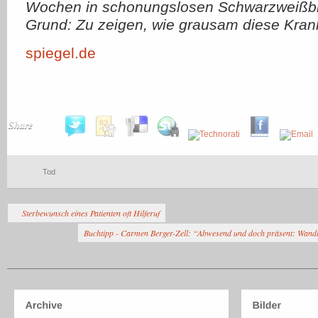
Wochen in schonungslosen Schwarzweißbi
Grund: Zu zeigen, wie grausam diese Krankh
spiegel.de
Share
Tod
Sterbewunsch eines Patienten oft Hilferuf
Buchtipp - Carmen Berger-Zell: “Abwesend und doch präsent: Wandl