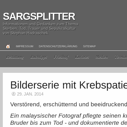
SARGSPLITTER
Informationen und Gedanken zum Thema
Sterben, Tod, Trauer und Sepulkralkultur
von Stephan Hadraschek
IMPRESSUM
DATENSCHUTZERKLÄRUNG
SITEMAP
Bestattung
Buchtipps
Friedhof
Kurioses
Medien
Termin
29. JAN. 2014
Verstörend, erschütternd und beeidruckend
Ein malaysischer Fotograf pflegte seinen 
Bruder bis zum Tod - und dokumentierte de