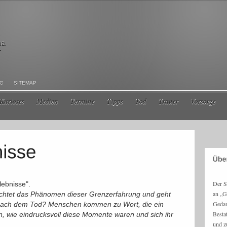
ma
r
NG
SITEMAP
Kurioses
Medien
Termine
Tipps
Tod
Trauer
Vorsorge
Der S
lebnisse".
an „G
chtet das Phänomen dieser Grenzerfahrung und geht
Gedan
 nach dem Tod? Menschen kommen zu Wort, die ein
Besta
rn, wie eindrucksvoll diese Momente waren und sich ihr
und z