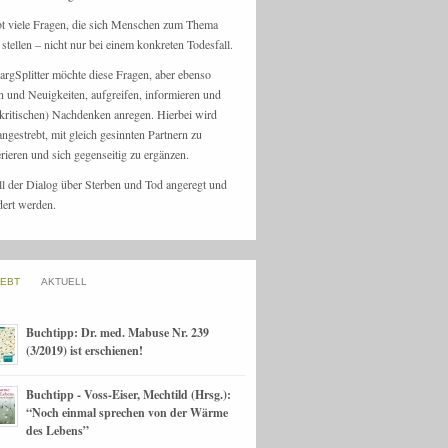
bt viele Fragen, die sich Menschen zum Thema
stellen – nicht nur bei einem konkreten Todesfall.
argSplitter möchte diese Fragen, aber ebenso
n und Neuigkeiten, aufgreifen, informieren und
kritischen) Nachdenken anregen. Hierbei wird
angestrebt, mit gleich gesinnten Partnern zu
rieren und sich gegenseitig zu ergänzen.
ll der Dialog über Sterben und Tod angeregt und
dert werden.
IEBT
AKTUELL
Buchtipp: Dr. med. Mabuse Nr. 239
(3/2019) ist erschienen!
Buchtipp - Voss-Eiser, Mechtild (Hrsg.):
“Noch einmal sprechen von der Wärme
des Lebens”