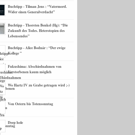
Buchtipp - Tilman Jens : “Vatermord.
Wider einen Generalverdacht”
Buchtipp - Thorsten Benkel (Hg): “Die
Zukunft des Todes. Heterotopien des
Lebensendes”
Buchtipp - Alice Bodnár : “Der ewige
Kollege ”
Fukushima: Abschiednahmen von
Verstorbenen kaum möglich
Wo Hartz IV zu Grabe getragen wird ;-)
Von Ostern bis Totensonntag
Deep hole