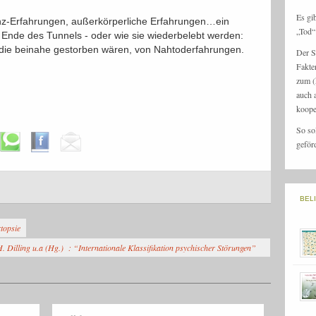
Es gi
z-Erfahrungen, außerkörperliche Erfahrungen…ein
„Tod“ 
 Ende des Tunnels - oder wie sie wiederbelebt werden:
die beinahe gestorben wären, von Nahtoderfahrungen.
Der S
Fakte
zum (
auch 
koope
So so
geför
BEL
topsie
H. Dilling u.a (Hg.) : “Internationale Klassifikation psychischer Störungen”