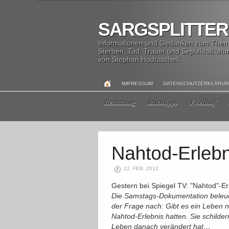
SARGSPLITTER
Informationen und Gedanken zum The
Sterben, Tod, Trauer und Sepulkralkultu
von Stephan Hadraschek
IMPRESSUM
DATENSCHUTZERKLÄRU
Bestattung
Buchtipps
Friedhof
12. FEB. 2012
Gestern bei Spiegel TV: "Nahtod"-Er
Die Samstags-Dokumentation beleu
der Frage nach: Gibt es ein Leben
Nahtod-Erlebnis hatten. Sie schilde
Leben danach verändert hat…