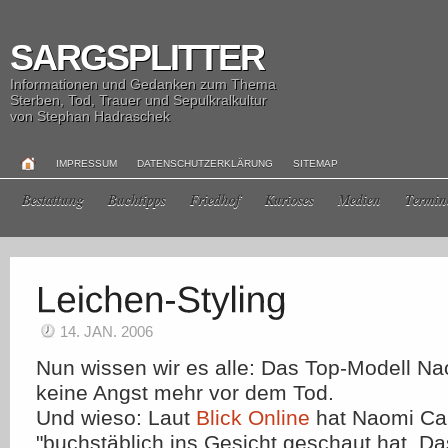
SARGSPLITTER
Informationen und Gedanken zum Thema
Sterben, Tod, Trauer und Sepulkralkultur
von Stephan Hadraschek
IMPRESSUM
DATENSCHUTZERKLÄRUNG
SITEMAP
Bestattung
Buchtipps
Friedhof
Kurioses
Medien
Termin
14. JAN. 2006
Nun wissen wir es alle: Das Top-Modell N
keine Angst mehr vor dem Tod.
Und wieso: Laut
Blick Online
hat Naomi Ca
"buchstäblich ins Gesicht geschaut hat. 