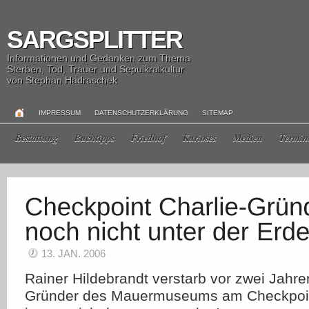
SARGSPLITTER
Informationen und Gedanken zum Thema
Sterben, Tod, Trauer und Sepulkralkultur
von Stephan Hadraschek
IMPRESSUM
DATENSCHUTZERKLÄRUNG
SITEMAP
Bestattung
Buchtipps
Friedhof
Kurioses
Medien
Termin
13. JAN. 2006
Rainer Hildebrandt verstarb vor zwei Jahre
Gründer des Mauermuseums am Checkpoint