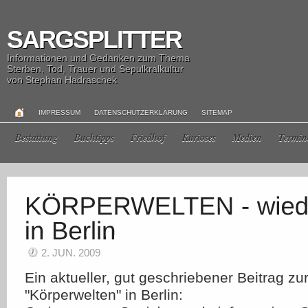
SARGSPLITTER
Informationen und Gedanken zum Thema
Sterben, Tod, Trauer und Sepulkralkultur
von Stephan Hadraschek
IMPRESSUM
DATENSCHUTZERKLÄRUNG
SITEMAP
Bestattung
Buchtipps
Friedhof
Kurioses
Medien
Termin
2. JUN. 2009
Ein aktueller, gut geschriebener Beitrag zu
"Körperwelten" in Berlin: