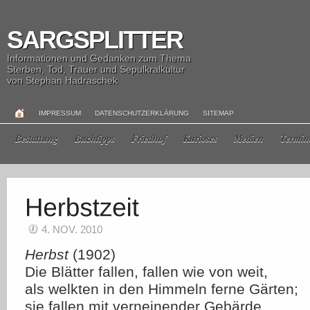
SARGSPLITTER
Informationen und Gedanken zum Thema
Sterben, Tod, Trauer und Sepulkralkultur
von Stephan Hadraschek
IMPRESSUM
DATENSCHUTZERKLÄRUNG
SITEMAP
Bestattung
Buchtipps
Friedhof
Kurioses
Medien
Termin
4. NOV. 2010
Herbst
(1902)
Die Blätter fallen, fallen wie von weit,
als welkten in den Himmeln ferne Gärten;
sie fallen mit verneinender Gebärde.