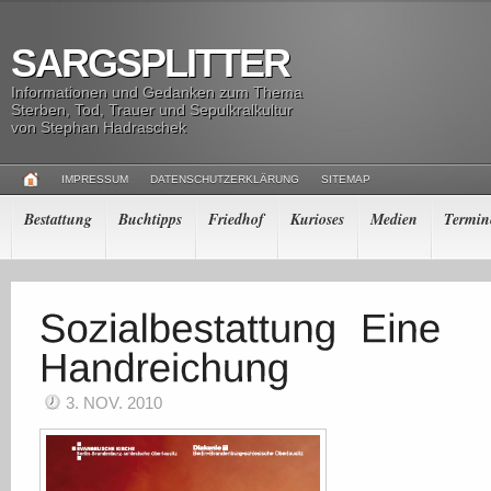
SARGSPLITTER
Informationen und Gedanken zum Thema
Sterben, Tod, Trauer und Sepulkralkultur
von Stephan Hadraschek
IMPRESSUM
DATENSCHUTZERKLÄRUNG
SITEMAP
Bestattung
Buchtipps
Friedhof
Kurioses
Medien
Termin
3. NOV. 2010