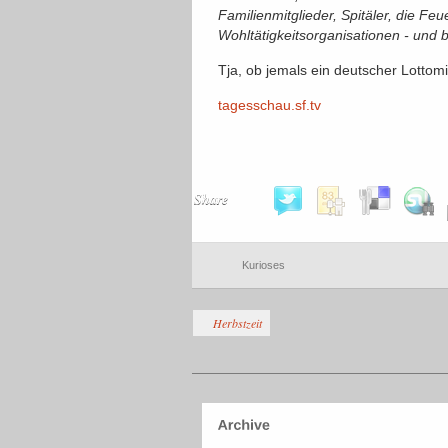
Familienmitglieder, Spitäler, die Fe
Wohltätigkeitsorganisationen - und b
Tja, ob jemals ein deutscher Lottom
tagesschau.sf.tv
Share
Kurioses
Herbstzeit