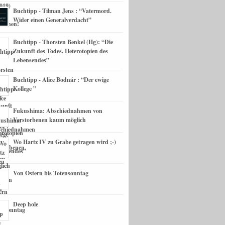
Buchtipp - Tilman Jens : “Vatermord.
Wider einen Generalverdacht”
Buchtipp - Thorsten Benkel (Hg): “Die
Zukunft des Todes. Heterotopien des
Lebensendes”
Buchtipp - Alice Bodnár : “Der ewige
Kollege ”
Fukushima: Abschiednahmen von
Verstorbenen kaum möglich
Wo Hartz IV zu Grabe getragen wird ;-)
Von Ostern bis Totensonntag
Deep hole