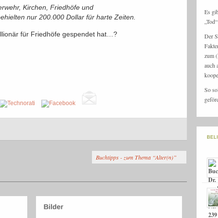
uerwehr, Kirchen, Friedhöfe und
Es gi
ehielten nur 200.000 Dollar für harte Zeiten.
„Tod“ 
illionär für Friedhöfe gespendet hat…?
Der S
Fakte
zum (
auch 
koope
So so
geför
BEL
Buchtipps - zum Thema “Alter(n)”