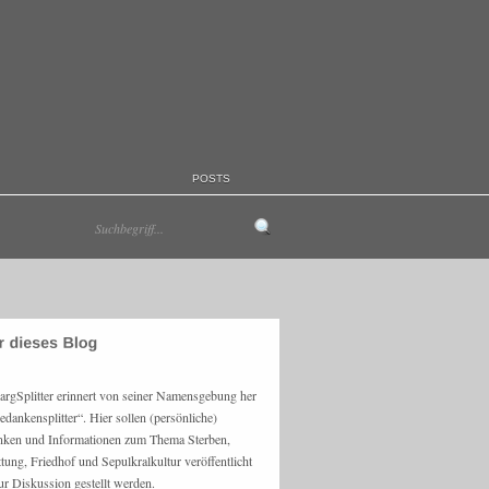
POSTS
argSplitter erinnert von seiner Namensgebung her
edankensplitter“. Hier sollen (persönliche)
ken und Informationen zum Thema Sterben,
ttung, Friedhof und Sepulkralkultur veröffentlicht
ur Diskussion gestellt werden.