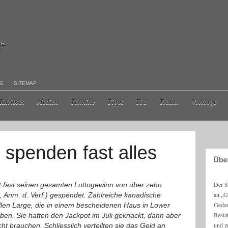
ma
r
NG
SITEMAP
Kurioses
Medien
Termine
Tipps
Tod
Trauer
Vorsorge
Der S
t fast seinen gesamten Lottogewinn von über zehn
an „G
o, Anm. d. Verf.) gespendet. Zahlreiche kanadische
Gedan
llen Large, die in einem bescheidenen Haus in Lower
Besta
eben. Sie hatten den Jackpot im Juli geknackt, dann aber
und z
cht brauchen. Schliesslich verteilten sie das Geld an