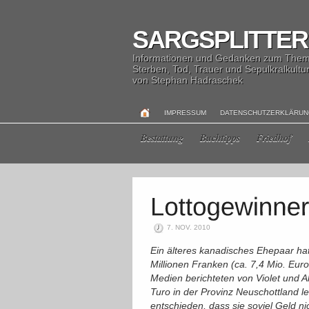
SARGSPLITTER
Informationen und Gedanken zum The
Sterben, Tod, Trauer und Sepulkralkultu
von Stephan Hadraschek
IMPRESSUM
DATENSCHUTZERKLÄRU
Bestattung
Buchtipps
Friedhof
7. NOV. 2010
Ein älteres kanadisches Ehepaar ha
Millionen Franken (ca. 7,4 Mio. Eur
Medien berichteten von Violet und A
Turo in der Provinz Neuschottland l
entschieden, dass sie soviel Geld ni