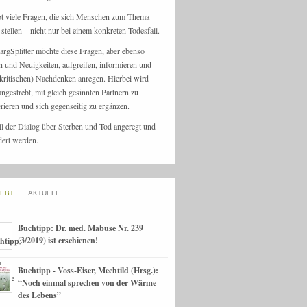
bt viele Fragen, die sich Menschen zum Thema
stellen – nicht nur bei einem konkreten Todesfall.
argSplitter möchte diese Fragen, aber ebenso
n und Neuigkeiten, aufgreifen, informieren und
kritischen) Nachdenken anregen. Hierbei wird
angestrebt, mit gleich gesinnten Partnern zu
rieren und sich gegenseitig zu ergänzen.
ll der Dialog über Sterben und Tod angeregt und
dert werden.
IEBT
AKTUELL
Buchtipp: Dr. med. Mabuse Nr. 239
(3/2019) ist erschienen!
Buchtipp - Voss-Eiser, Mechtild (Hrsg.):
“Noch einmal sprechen von der Wärme
des Lebens”