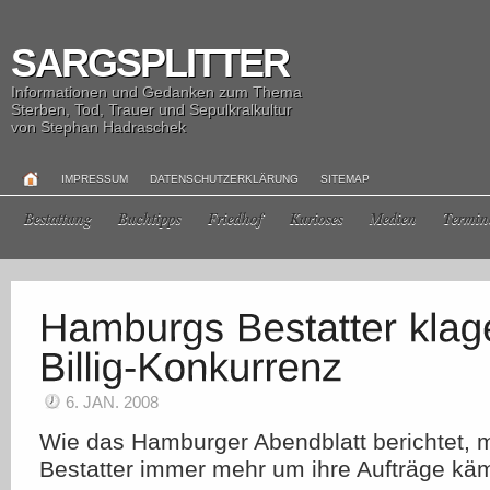
SARGSPLITTER
Informationen und Gedanken zum Thema
Sterben, Tod, Trauer und Sepulkralkultur
von Stephan Hadraschek
IMPRESSUM
DATENSCHUTZERKLÄRUNG
SITEMAP
Bestattung
Buchtipps
Friedhof
Kurioses
Medien
Termin
6. JAN. 2008
Wie das Hamburger Abendblatt berichtet,
Bestatter immer mehr um ihre Aufträge kä