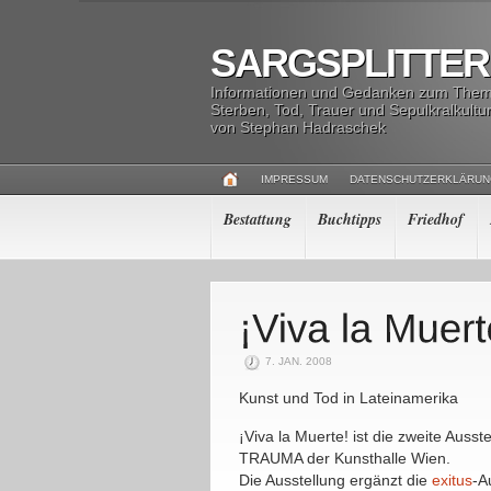
SARGSPLITTER
Informationen und Gedanken zum The
Sterben, Tod, Trauer und Sepulkralkultu
von Stephan Hadraschek
IMPRESSUM
DATENSCHUTZERKLÄRU
Bestattung
Buchtipps
Friedhof
7. JAN. 2008
Kunst und Tod in Lateinamerika
¡Viva la Muerte! ist die zweite Au
TRAUMA der Kunsthalle Wien.
Die Ausstellung ergänzt die
exitus
-A