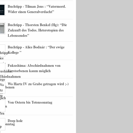
Buchtipp - Tilman Jens : “Vatermord.
Wider einen Generalverdacht”
Buchtipp - Thorsten Benkel (Hg): “Die
Zukunft des Todes. Heterotopien des
Lebensendes”
Buchtipp - Alice Bodnár : “Der ewige
Kollege ”
Fukushima: Abschiednahmen von
Verstorbenen kaum möglich
Wo Hartz IV zu Grabe getragen wird ;-)
Von Ostern bis Totensonntag
Deep hole