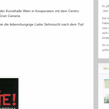
Es gi
„Tod“ 
g der Kunsthalle Wien in Kooperation mit dem Centro
Gran Canaria.
Der S
Fakte
, wie die lebenshungrige Liebe Sehnsucht nach dem Tod
zum (
auch 
koope
So so
geför
BEL