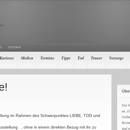
ma
r
NG
SITEMAP
Kurioses
Medien
Termine
Tipps
Tod
Trauer
Vorsorge
Der S
an „G
sstellung im Rahmen des Schwerpunktes LIEBE, TOD und
Gedan
Besta
usstellung , ohne in einem direkten Bezug mit ihr zu
und z