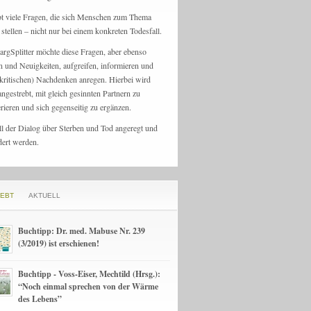
bt viele Fragen, die sich Menschen zum Thema
stellen – nicht nur bei einem konkreten Todesfall.
argSplitter möchte diese Fragen, aber ebenso
n und Neuigkeiten, aufgreifen, informieren und
kritischen) Nachdenken anregen. Hierbei wird
angestrebt, mit gleich gesinnten Partnern zu
rieren und sich gegenseitig zu ergänzen.
ll der Dialog über Sterben und Tod angeregt und
dert werden.
IEBT
AKTUELL
Buchtipp: Dr. med. Mabuse Nr. 239
(3/2019) ist erschienen!
Buchtipp - Voss-Eiser, Mechtild (Hrsg.):
“Noch einmal sprechen von der Wärme
des Lebens”