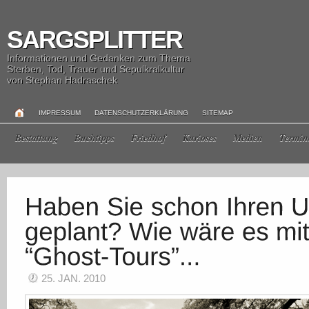
SARGSPLITTER
Informationen und Gedanken zum Thema
Sterben, Tod, Trauer und Sepulkralkultur
von Stephan Hadraschek
IMPRESSUM
DATENSCHUTZERKLÄRUNG
SITEMAP
Bestattung
Buchtipps
Friedhof
Kurioses
Medien
Termin
25. JAN. 2010