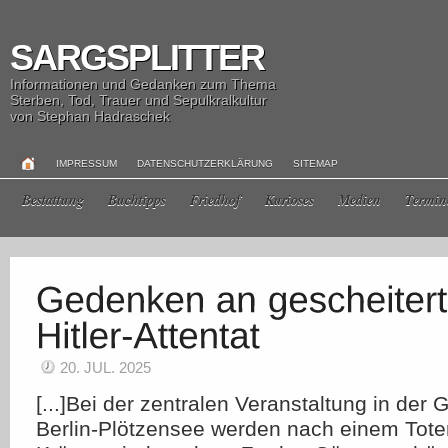
SARGSPLITTER
Informationen und Gedanken zum Thema
Sterben, Tod, Trauer und Sepulkralkultur
von Stephan Hadraschek
IMPRESSUM
DATENSCHUTZERKLÄRUNG
SITEMAP
Bestattung
Buchtipps
Friedhof
Kurioses
Medien
Termin
20. JUL. 2025
[...]Bei der zentralen Veranstaltung in der
Berlin-Plötzensee werden nach einem Tot