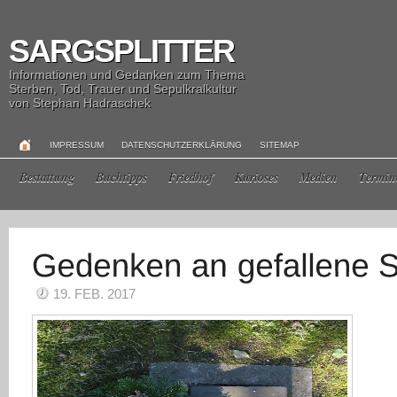
SARGSPLITTER
Informationen und Gedanken zum Thema
Sterben, Tod, Trauer und Sepulkralkultur
von Stephan Hadraschek
IMPRESSUM
DATENSCHUTZERKLÄRUNG
SITEMAP
Bestattung
Buchtipps
Friedhof
Kurioses
Medien
Termin
19. FEB. 2017