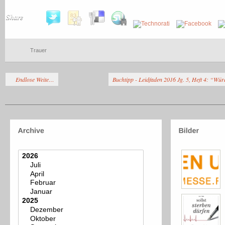
Share
Trauer
Endlose Weite…
Buchtipp - Leidfaden 2016 Jg. 5, Heft 4: “Wür