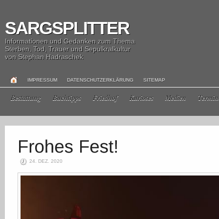
SARGSPLITTER
Informationen und Gedanken zum Thema
Sterben, Tod, Trauer und Sepulkralkultur
von Stephan Hadraschek
IMPRESSUM
DATENSCHUTZERKLÄRUNG
SITEMAP
Bestattung
Buchtipps
Friedhof
Kurioses
Medien
Termin
24. DEZ. 2020